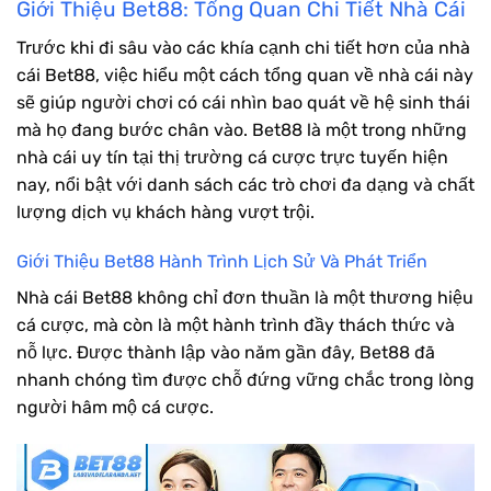
Giới Thiệu Bet88: Tổng Quan Chi Tiết Nhà Cái
Trước khi đi sâu vào các khía cạnh chi tiết hơn của nhà
cái Bet88, việc hiểu một cách tổng quan về nhà cái này
sẽ giúp người chơi có cái nhìn bao quát về hệ sinh thái
mà họ đang bước chân vào. Bet88 là một trong những
nhà cái uy tín tại thị trường cá cược trực tuyến hiện
nay, nổi bật với danh sách các trò chơi đa dạng và chất
lượng dịch vụ khách hàng vượt trội.
Giới Thiệu Bet88 Hành Trình Lịch Sử Và Phát Triển
Nhà cái Bet88 không chỉ đơn thuần là một thương hiệu
cá cược, mà còn là một hành trình đầy thách thức và
nỗ lực. Được thành lập vào năm gần đây, Bet88 đã
nhanh chóng tìm được chỗ đứng vững chắc trong lòng
người hâm mộ cá cược.