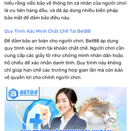
hiểu rằng việc bảo vệ thông tin cá nhân của người chơi
là ưu tiên hàng đầu, và đã áp dụng nhiều biện pháp
bảo mật để đảm bảo điều này.
Quy Trình Xác Minh Chặt Chẽ Tại Bet88
Để đảm bảo an toàn cho người chơi, Bet88 áp dụng
quy trình xác minh tài khoản chặt chẽ. Người chơi cần
cung cấp các giấy tờ như chứng minh nhân dân hoặc
hộ chiếu để xác nhận danh tính. Quy trình này không
chỉ giúp hạn chế các trường hợp gian lận mà còn bảo
vệ quyền lợi cho chính người chơi.