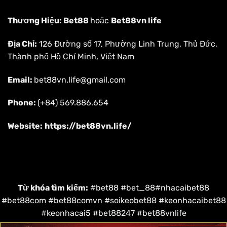
Thương Hiệu: Bet88
hoặc
Bet88vn life
Địa Chỉ:
126 Đường số 17, Phường Linh Trung, Thủ Đức,
Thành phố Hồ Chí Minh, Việt Nam
Email:
bet88vn.life@gmail.com
Phone:
(+84) 569.886.654
Website:
https://bet88vn.life/
Từ khóa tìm kiếm:
#bet88 #bet_88#nhacaibet88
#bet88com #bet88comvn #soikeobet88 #keonhacaibet88
#keonhacai5 #bet88247 #bet88vnlife