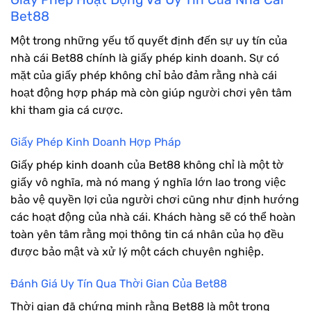
Bet88
Một trong những yếu tố quyết định đến sự uy tín của
nhà cái Bet88 chính là giấy phép kinh doanh. Sự có
mặt của giấy phép không chỉ bảo đảm rằng nhà cái
hoạt động hợp pháp mà còn giúp người chơi yên tâm
khi tham gia cá cược.
Giấy Phép Kinh Doanh Hợp Pháp
Giấy phép kinh doanh của Bet88 không chỉ là một tờ
giấy vô nghĩa, mà nó mang ý nghĩa lớn lao trong việc
bảo vệ quyền lợi của người chơi cũng như định hướng
các hoạt động của nhà cái. Khách hàng sẽ có thể hoàn
toàn yên tâm rằng mọi thông tin cá nhân của họ đều
được bảo mật và xử lý một cách chuyên nghiệp.
Đánh Giá Uy Tín Qua Thời Gian Của Bet88
Thời gian đã chứng minh rằng Bet88 là một trong