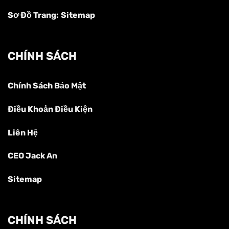
Sơ Đồ Trang:
Sitemap
CHÍNH SÁCH
Chính Sách Bảo Mật
Điều Khoản Điều Kiện
Liên Hệ
CEO Jack An
Sitemap
CHÍNH SÁCH