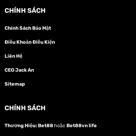
CHÍNH SÁCH
Chính Sách Bảo Mật
Điều Khoản Điều Kiện
Liên Hệ
CEO Jack An
Sitemap
CHÍNH SÁCH
Thương Hiệu: Bet88
hoặc
Bet88vn life