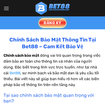
Chuyển
đến
nội
dung
ĐĂNG KÝ
Chính Sách Bảo Mật Thông Tin Tại
Bet88 – Cam Kết Bảo Vệ
Chính sách bảo mật
đóng vai trò quan trọng trong việc
đảm bảo an toàn cho thông tin cá nhân của người
dùng. Đặc biệt trong lĩnh vực trực tuyến, như tại nhà
cái
Bet88
, sự minh bạch và bảo mật dan là yêu cầu tối
thiểu. Bài viết này sẽ giúp bạn hiểu rõ hơn về các biện
pháp bảo vệ thông tin trên nền tảng này.
Tại sao chính sách bảo mật quan trọng với
bạn?