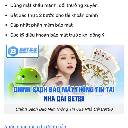
Dùng mật khẩu mạnh, đổi thường xuyên
Bật xác thực 2 bước cho tài khoản chính
Cập nhật phần mềm bảo mật
Đọc kỹ điều khoản bảo mật trước khi đồng ý
Chính Sách Bảo Mật Thông Tin Của Nhà Cái Bet88
Ngăn chặn rủi ro bị đánh cắp