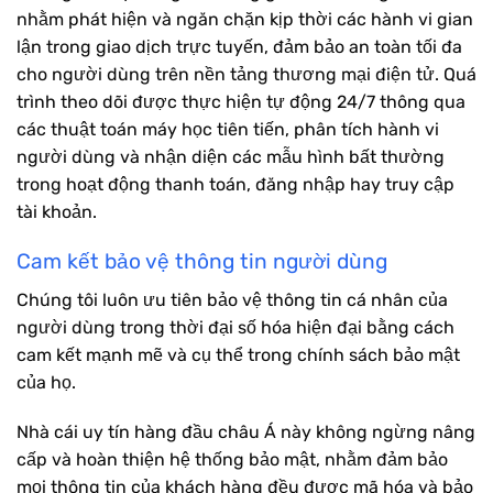
nhằm phát hiện và ngăn chặn kịp thời các hành vi gian
lận trong giao dịch trực tuyến, đảm bảo an toàn tối đa
cho người dùng trên nền tảng thương mại điện tử. Quá
trình theo dõi được thực hiện tự động 24/7 thông qua
các thuật toán máy học tiên tiến, phân tích hành vi
người dùng và nhận diện các mẫu hình bất thường
trong hoạt động thanh toán, đăng nhập hay truy cập
tài khoản.
Cam kết bảo vệ thông tin người dùng
Chúng tôi luôn ưu tiên bảo vệ thông tin cá nhân của
người dùng trong thời đại số hóa hiện đại bằng cách
cam kết mạnh mẽ và cụ thể trong chính sách bảo mật
của họ.
Nhà cái uy tín hàng đầu châu Á này không ngừng nâng
cấp và hoàn thiện hệ thống bảo mật, nhằm đảm bảo
mọi thông tin của khách hàng đều được mã hóa và bảo