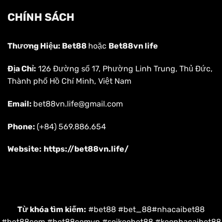
CHÍNH SÁCH
Thương Hiệu: Bet88
hoặc
Bet88vn life
Địa Chỉ:
126 Đường số 17, Phường Linh Trung, Thủ Đức,
Thành phố Hồ Chí Minh, Việt Nam
Email:
bet88vn.life@gmail.com
Phone:
(+84) 569.886.654
Website:
https://bet88vn.life/
Từ khóa tìm kiếm:
#bet88 #bet_88#nhacaibet88
#bet88com #bet88comvn #soikeobet88 #keonhacaibet88