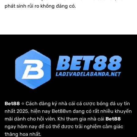
phát sinh rủi ro không đáng có.
Bet88
⭐️ Cách đăng ký nhà cái cá cược bóng đá uy tín
nhất 2025, hiện nay Bet88vn đang có rất nhiều khuyến
mãi dành cho hội viên. Khi tham gia nhà cái
Bet88
ngay hôm nay để có thể được trải nghiệm cảm giác
thăng hoa nhất.