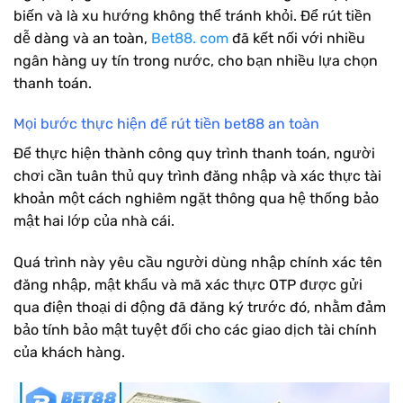
biến và là xu hướng không thể tránh khỏi. Để rút tiền
dễ dàng và an toàn,
Bet88. com
đã kết nối với nhiều
ngân hàng uy tín trong nước, cho bạn nhiều lựa chọn
thanh toán.
Mọi bước thực hiện để rút tiền bet88 an toàn
Để thực hiện thành công quy trình thanh toán, người
chơi cần tuân thủ quy trình đăng nhập và xác thực tài
khoản một cách nghiêm ngặt thông qua hệ thống bảo
mật hai lớp của nhà cái.
Quá trình này yêu cầu người dùng nhập chính xác tên
đăng nhập, mật khẩu và mã xác thực OTP được gửi
qua điện thoại di động đã đăng ký trước đó, nhằm đảm
bảo tính bảo mật tuyệt đối cho các giao dịch tài chính
của khách hàng.