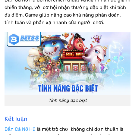
chiến thắng, với cơ hội nhận thưởng đặc biệt khi tích
đủ điểm. Game giúp nâng cao khả năng phán đoán,
tính toán và phản xạ nhanh của người chơi.
Tính năng đặc biệt
Kết luận
Bắn Cá Nổ Hũ
là một trò chơi không chỉ đơn thuần là