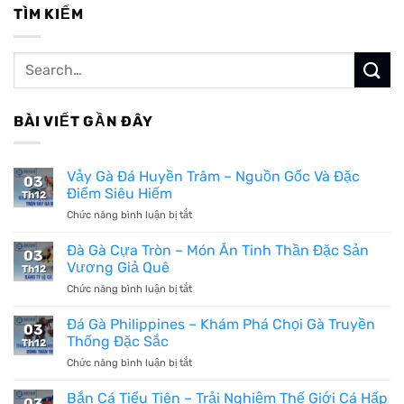
TÌM KIẾM
BÀI VIẾT GẦN ĐÂY
Vảy Gà Đá Huyền Trâm – Nguồn Gốc Và Đặc
03
Điểm Siêu Hiếm
Th12
Chức năng bình luận bị tắt
ở
Vảy
Gà
Đà Gà Cựa Tròn – Món Ăn Tinh Thần Đặc Sản
03
Đá
Vương Giả Quê
Th12
Huyền
Chức năng bình luận bị tắt
ở
Trâm
Đà
–
Gà
Đá Gà Philippines – Khám Phá Chọi Gà Truyền
Nguồn
03
Cựa
Gốc
Thống Đặc Sắc
Th12
Tròn
Và
Chức năng bình luận bị tắt
ở
–
Đặc
Đá
Món
Điểm
Gà
Bắn Cá Tiểu Tiên – Trải Nghiệm Thế Giới Cá Hấp
Ăn
Siêu
03