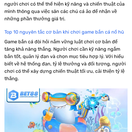
người chơi có thể thể hiện kỹ năng và chiến thuật của
mình thông qua việc săn các chú cá ảo để nhận về
những phần thưởng giá trị.
Top 10 nguyên tắc cơ bản khi chơi game bắn cá nổ hũ
Game bắn cá đòi hỏi nắm vững luật chơi cơ bản để
tăng khả năng thắng. Người chơi cần kỹ năng ngắm
bắn tốt, quản lý đạn và chọn mục tiêu hợp lý. Với hiểu
biết về hệ thống đạn, tỷ lệ thưởng và đối tượng, người
chơi có thể xây dựng chiến thuật tối ưu, cải thiện tỷ lệ
thắng.