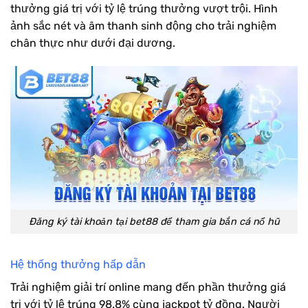
thưởng giá trị với tỷ lệ trúng thưởng vượt trội. Hình
ảnh sắc nét và âm thanh sinh động cho trải nghiệm
chân thực như dưới đại dương.
Đăng ký tài khoản tại bet88 để tham gia bắn cá nổ hũ
Hệ thống thưởng hấp dẫn
Trải nghiệm giải trí online mang đến phần thưởng giá
trị với tỷ lệ trúng 98.8% cùng jackpot tỷ đồng. Người