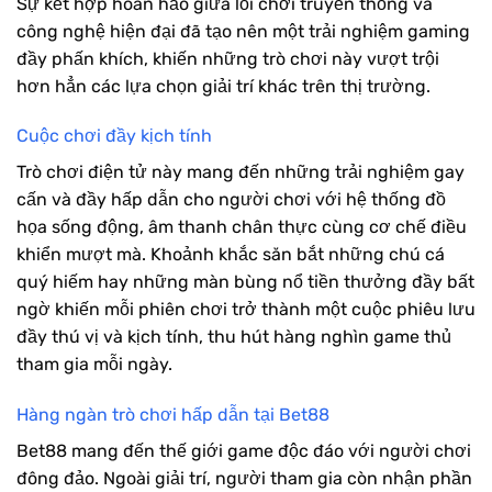
Sự kết hợp hoàn hảo giữa lối chơi truyền thống và
công nghệ hiện đại đã tạo nên một trải nghiệm gaming
đầy phấn khích, khiến những trò chơi này vượt trội
hơn hẳn các lựa chọn giải trí khác trên thị trường.
Cuộc chơi đầy kịch tính
Trò chơi điện tử này mang đến những trải nghiệm gay
cấn và đầy hấp dẫn cho người chơi với hệ thống đồ
họa sống động, âm thanh chân thực cùng cơ chế điều
khiển mượt mà. Khoảnh khắc săn bắt những chú cá
quý hiếm hay những màn bùng nổ tiền thưởng đầy bất
ngờ khiến mỗi phiên chơi trở thành một cuộc phiêu lưu
đầy thú vị và kịch tính, thu hút hàng nghìn game thủ
tham gia mỗi ngày.
Hàng ngàn trò chơi hấp dẫn tại Bet88
Bet88 mang đến thế giới game độc đáo với người chơi
đông đảo. Ngoài giải trí, người tham gia còn nhận phần