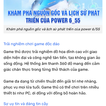
Khám phá nguồn gốc và lịch sử phát triển của power 6/55
Trải nghiệm chơi game độc đáo
Game thủ được trải nghiệm đồ họa đỉnh cao với giao
diện hiện đại và công nghệ tân tiến, tạo không gian ảo
sống động. Hệ thống âm thanh 360 độ mang đến cảm
giác chân thực trong từng thử thách của game.
Game đa dạng từ chiến thuật đến giải trí nhẹ nhàng,
phục vụ mọi lứa tuổi. Game thủ có thể chơi trên nhiều
thiết bị như PC, di động với đồng bộ hoàn hảo.
Sự uy tín và đáng tin cậy