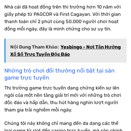
Nhà cái đã hoạt động trên thị trường hơn 10 năm với
giấy phép từ PAGCOR và First Cagayan. Với thời gian
thanh toán chỉ 2 phút cùng 50.000 người chơi hoạt
động mỗi ngày, đây là minh chứng cho sự uy tín.
Nội Dung Tham Khảo:
Yesbingo - Nơi Tận Hưởng
Xổ Số Trực Tuyến Độc Đáo
Những trò chơi đổi thưởng nổi bật tại sàn
game trực tuyến
Thị trường game trực tuyến đang chứng kiến sự lên
ngôi của một nền tảng giải trí mới với những trò chơi
độc đáo và hấp dẫn, thu hút hàng nghìn lượt người
tham gia trải nghiệm mỗi ngày.
Chúng tôi này không chỉ mang đến đa dạng các thể
loại game từ slot đến casino trực tuyến, mà còn chinh