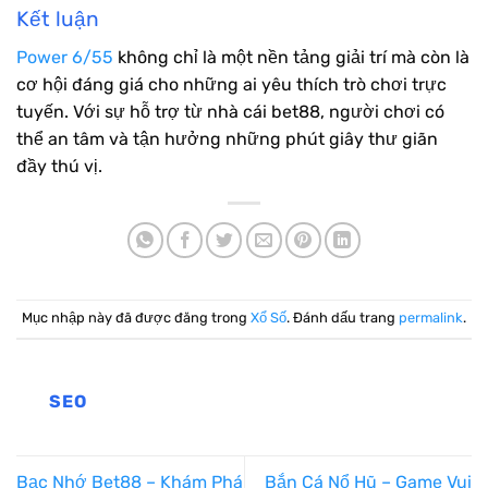
Kết luận
Power 6/55
không chỉ là một nền tảng giải trí mà còn là
cơ hội đáng giá cho những ai yêu thích trò chơi trực
tuyến. Với sự hỗ trợ từ nhà cái bet88, người chơi có
thể an tâm và tận hưởng những phút giây thư giãn
đầy thú vị.
Mục nhập này đã được đăng trong
Xổ Số
. Đánh dấu trang
permalink
.
SEO
Bạc Nhớ Bet88 – Khám Phá
Bắn Cá Nổ Hũ – Game Vui