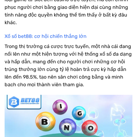
phục người chơi bằng giao diện hiện đại cùng những
tính năng độc quyền không thể tìm thấy ở bất kỳ đâu
khác.
Xổ số bet88: cơ hội chiến thắng lớn
Trong thị trường cá cược trực tuyến, một nhà cái đang
nổi lên như một hiện tượng với hệ thống xổ số đa dạng
và hấp dẫn, mang đến cho người chơi những cơ hội
trúng thưởng lớn cùng tỷ lệ hoàn trả cực kỳ hấp dẫn
lên đến 98.5%, tạo nên sân chơi công bằng và minh
bạch cho mọi thành viên tham gia.