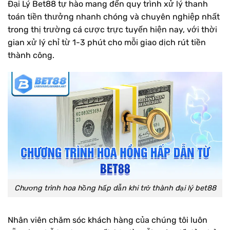
Đại Lý Bet88 tự hào mang đến quy trình xử lý thanh
toán tiền thưởng nhanh chóng và chuyên nghiệp nhất
trong thị trường cá cược trực tuyến hiện nay, với thời
gian xử lý chỉ từ 1-3 phút cho mỗi giao dịch rút tiền
thành công.
Chương trình hoa hồng hấp dẫn khi trở thành đại lý bet88
Nhân viên chăm sóc khách hàng của chúng tôi luôn