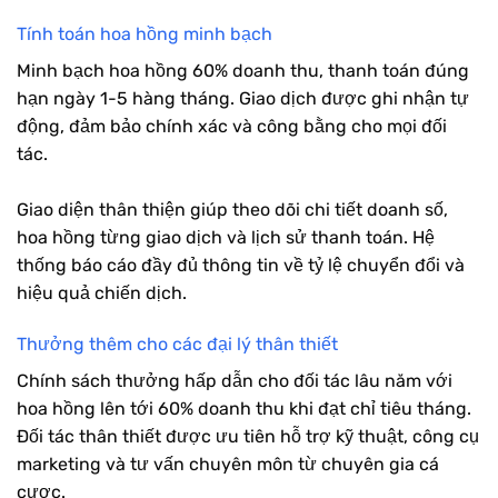
Tính toán hoa hồng minh bạch
Minh bạch hoa hồng 60% doanh thu, thanh toán đúng
hạn ngày 1-5 hàng tháng. Giao dịch được ghi nhận tự
động, đảm bảo chính xác và công bằng cho mọi đối
tác.
Giao diện thân thiện giúp theo dõi chi tiết doanh số,
hoa hồng từng giao dịch và lịch sử thanh toán. Hệ
thống báo cáo đầy đủ thông tin về tỷ lệ chuyển đổi và
hiệu quả chiến dịch.
Thưởng thêm cho các đại lý thân thiết
Chính sách thưởng hấp dẫn cho đối tác lâu năm với
hoa hồng lên tới 60% doanh thu khi đạt chỉ tiêu tháng.
Đối tác thân thiết được ưu tiên hỗ trợ kỹ thuật, công cụ
marketing và tư vấn chuyên môn từ chuyên gia cá
cược.