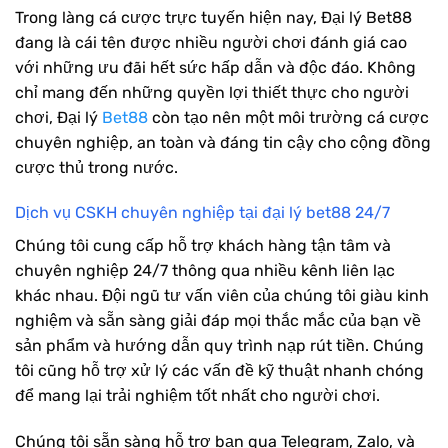
Trong làng cá cược trực tuyến hiện nay, Đại lý Bet88
đang là cái tên được nhiều người chơi đánh giá cao
với những ưu đãi hết sức hấp dẫn và độc đáo. Không
chỉ mang đến những quyền lợi thiết thực cho người
chơi, Đại lý
Bet88
còn tạo nên một môi trường cá cược
chuyên nghiệp, an toàn và đáng tin cậy cho cộng đồng
cược thủ trong nước.
Dịch vụ CSKH chuyên nghiệp tại đại lý bet88 24/7
Chúng tôi cung cấp hỗ trợ khách hàng tận tâm và
chuyên nghiệp 24/7 thông qua nhiều kênh liên lạc
khác nhau. Đội ngũ tư vấn viên của chúng tôi giàu kinh
nghiệm và sẵn sàng giải đáp mọi thắc mắc của bạn về
sản phẩm và hướng dẫn quy trình nạp rút tiền. Chúng
tôi cũng hỗ trợ xử lý các vấn đề kỹ thuật nhanh chóng
để mang lại trải nghiệm tốt nhất cho người chơi.
Chúng tôi sẵn sàng hỗ trợ bạn qua Telegram, Zalo, và