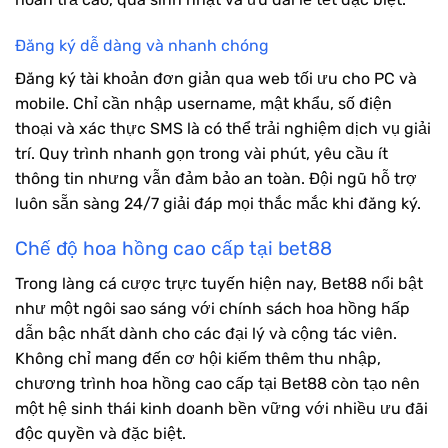
Đăng ký dễ dàng và nhanh chóng
Đăng ký tài khoản đơn giản qua web tối ưu cho PC và
mobile. Chỉ cần nhập username, mật khẩu, số điện
thoại và xác thực SMS là có thể trải nghiệm dịch vụ giải
trí. Quy trình nhanh gọn trong vài phút, yêu cầu ít
thông tin nhưng vẫn đảm bảo an toàn. Đội ngũ hỗ trợ
luôn sẵn sàng 24/7 giải đáp mọi thắc mắc khi đăng ký.
Chế độ hoa hồng cao cấp tại bet88
Trong làng cá cược trực tuyến hiện nay, Bet88 nổi bật
như một ngôi sao sáng với chính sách hoa hồng hấp
dẫn bậc nhất dành cho các đại lý và cộng tác viên.
Không chỉ mang đến cơ hội kiếm thêm thu nhập,
chương trình hoa hồng cao cấp tại Bet88 còn tạo nên
một hệ sinh thái kinh doanh bền vững với nhiều ưu đãi
độc quyền và đặc biệt.